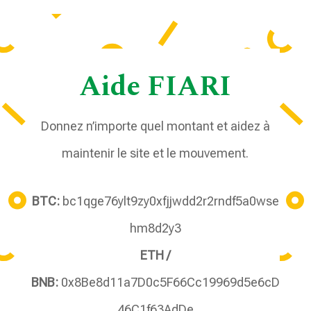
Aide FIARI
Donnez n’importe quel montant et aidez à
maintenir le site et le mouvement.
BTC:
bc1qge76ylt9zy0xfjjwdd2r2rndf5a0wse
hm8d2y3
ETH /
BNB:
0x8Be8d11a7D0c5F66Cc19969d5e6cD
46C1f63AdDe