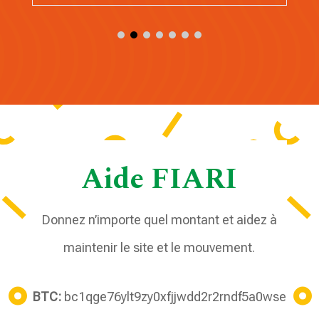
Aide FIARI
Donnez n’importe quel montant et aidez à
maintenir le site et le mouvement.
BTC:
bc1qge76ylt9zy0xfjjwdd2r2rndf5a0wse